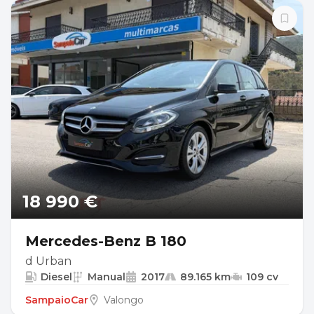
18 990 €
Mercedes-Benz B 180
d Urban
Diesel
Manual
2017
89.165 km
109 cv
SampaioCar
Valongo