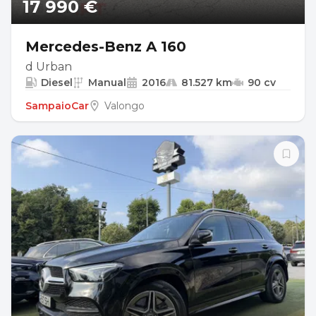
17 990 €
Mercedes-Benz A 160
d Urban
Diesel
Manual
2016
81.527 km
90 cv
SampaioCar
Valongo