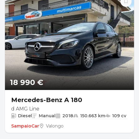
18 990 €
Mercedes-Benz A 180
d AMG Line
Diesel
Manual
2018
150.663 km
109 cv
SampaioCar
Valongo