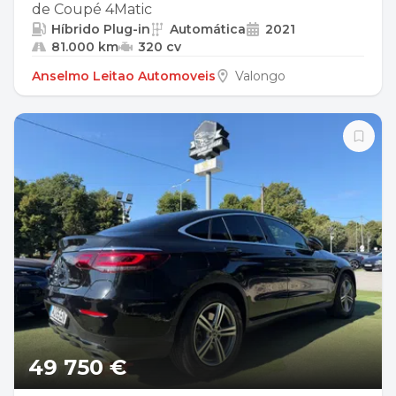
de Coupé 4Matic
Híbrido Plug-in
Automática
2021
81.000 km
320 cv
Anselmo Leitao Automoveis
Valongo
49 750 €