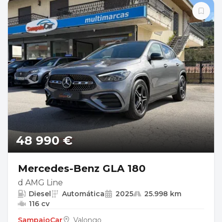
48 990 €
Mercedes-Benz GLA 180
d AMG Line
Diesel
Automática
2025
25.998 km
116 cv
SampaioCar
Valongo