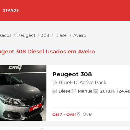
STANDS
Usados
Peugeot
308
Diesel
Aveiro
/
/
/
/
geot 308 Diesel Usados em Aveiro
Peugeot 308
1.5 BlueHDi Active Pack
Diesel
Manual
2018
124.4
Car7 - Ovar
Ovar