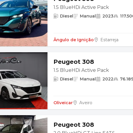
1.5 BlueHDi Active Pack
Diesel
Manual
2023
117.5
Ângulo de Ignição
Estarreja
Peugeot 308
1.5 BlueHDi Active Pack
Diesel
Manual
2022
76.18
Oliveicar
Aveiro
Peugeot 308