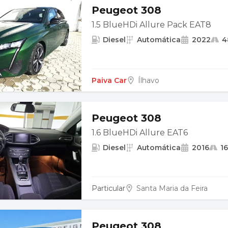
Peugeot 308
1.5 BlueHDi Allure Pack EAT8
Diesel
Automática
2022
4
Paiva Car
Ílhavo
Peugeot 308
1.6 BlueHDi Allure EAT6
Diesel
Automática
2016
1
Particular
Santa Maria da Feira
Peugeot 308