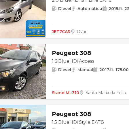
2.0 BlueHDi GT Line EAT6
Diesel
Automática
2015
2
JET7CAR
Ovar
Peugeot 308
1.6 BlueHDi Access
Diesel
Manual
2017
175.0
Stand ML310
Santa Maria da Feira
Peugeot 308
1.5 BlueHDi Style EAT8