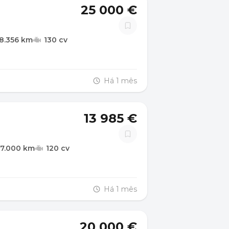
25 000 €
8.356 km
130 cv
Há 1 mês
13 985 €
67.000 km
120 cv
Há 1 mês
20 000 €