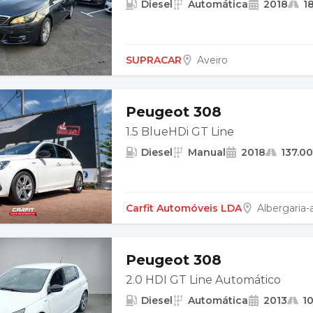
Diesel
Automática
2018
1
SUPRACAR
Aveiro
Peugeot 308
1.5 BlueHDi GT Line
Diesel
Manual
2018
137.0
Carfit Automóveis LDA
Albergaria-
Peugeot 308
2.0 HDI GT Line Automático
Diesel
Automática
2013
1