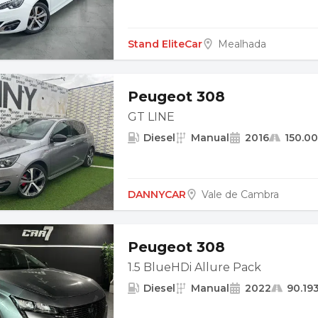
Stand EliteCar
Mealhada
Peugeot 308
GT LINE
Diesel
Manual
2016
150.0
DANNYCAR
Vale de Cambra
Peugeot 308
1.5 BlueHDi Allure Pack
Diesel
Manual
2022
90.19