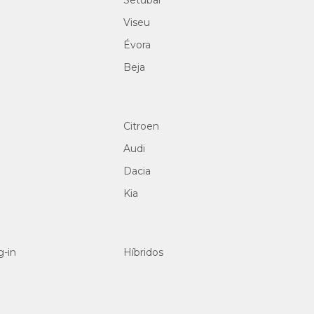
Setúbal
Viseu
Évora
Beja
Citroen
Audi
Dacia
Kia
g-in
Híbridos