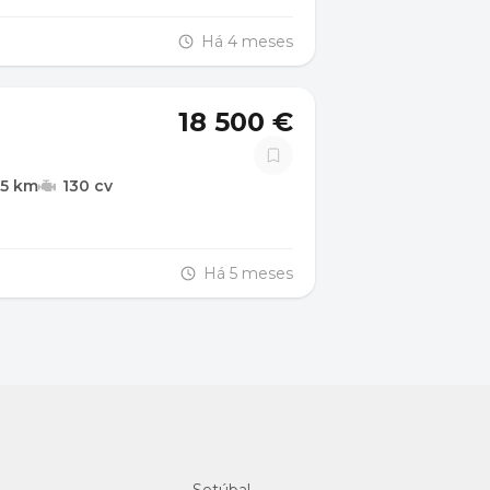
Há 4 meses
18 500 €
45 km
130 cv
Há 5 meses