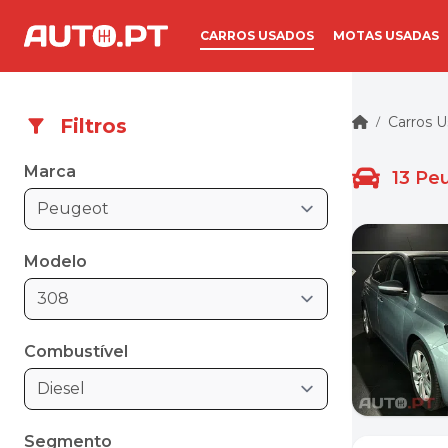
CARROS USADOS
MOTAS USADAS
Carros 
Filtros
/
Marca
13
Peu
Peugeot
Modelo
308
Combustível
Diesel
Segmento