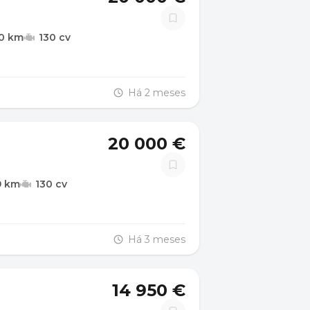
00 km
130 cv
Há 2 meses
20 000 €
9 km
130 cv
Há 3 meses
14 950 €