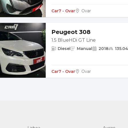
Car7 - Ovar
Ovar
Peugeot 308
1.5 BlueHDi GT Line
Diesel
Manual
2018
135.0
Car7 - Ovar
Ovar