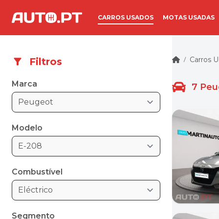
CARROS USADOS
MOTAS USADAS
Carros 
Filtros
/
Marca
7
Peu
Peugeot
Modelo
E-208
Combustível
Eléctrico
Segmento