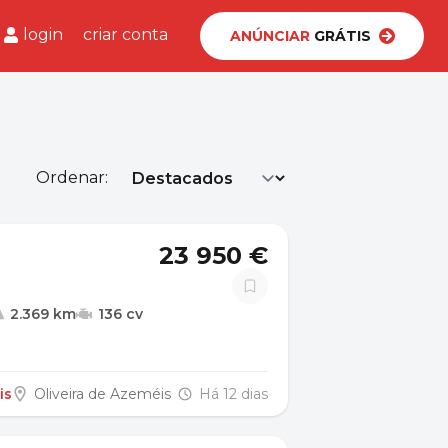
login
criar conta
ANÚNCIAR
GRÁTIS
Ordenar:
23 950 €
2.369 km
136 cv
is
Oliveira de Azeméis
Há 12 dias