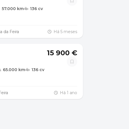
57.000 km
136 cv
a da Feira
Há 5 meses
15 900 €
65.000 km
136 cv
eira
Há 1 ano