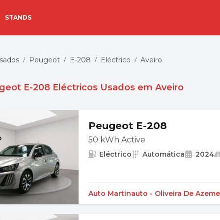
STANDS
Usados
Peugeot
E-208
Eléctrico
Aveiro
/
/
/
/
geot E-208 Eléctricos Usados em Aveiro
Peugeot E-208
50 kWh Active
Eléctrico
Automática
2024
Auto Martinauto - Oliveira De Azeme