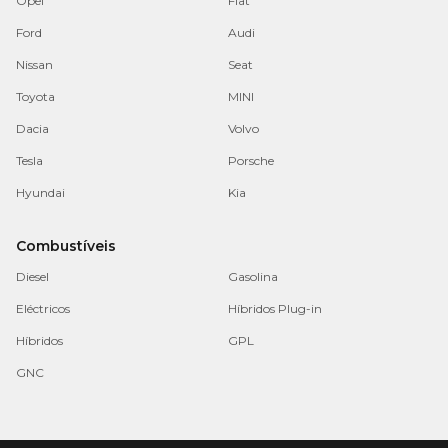
Opel
Fiat
Ford
Audi
Nissan
Seat
Toyota
MINI
Dacia
Volvo
Tesla
Porsche
Hyundai
Kia
Combustíveis
Diesel
Gasolina
Eléctricos
Híbridos Plug-in
Híbridos
GPL
GNC