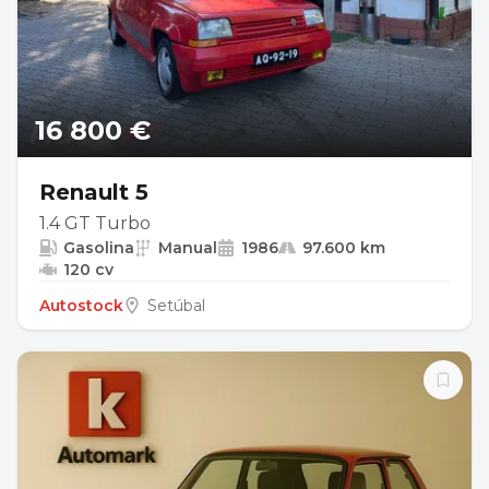
16 800 €
Renault 5
1.4 GT Turbo
Gasolina
Manual
1986
97.600 km
120 cv
Autostock
Setúbal