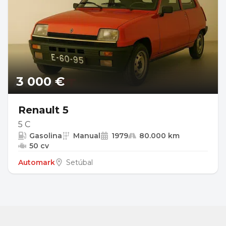
3 000 €
Renault 5
5 C
Gasolina
Manual
1979
80.000 km
50 cv
Automark
Setúbal