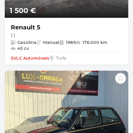
1 500 €
Renault 5
1.1
Gasolina
Manual
1989
176.000 km
45 cv
SVLC Automóveis
Trofa