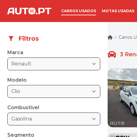
CARROS USADOS
MOTAS USADAS
Carros 
Filtros
/
Marca
3
Ren
Renault
Modelo
Clio
Combustível
Gasolina
Segmento