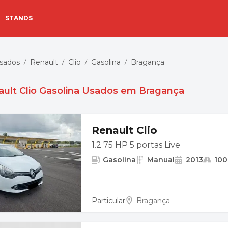
STANDS
Usados
Renault
Clio
Gasolina
Bragança
/
/
/
/
ault Clio Gasolina Usados em Bragança
Renault Clio
1.2 75 HP 5 portas Live
Gasolina
Manual
2013
100
Particular
Bragança