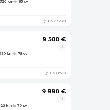
.320 km
65 cv
Há 28 dias
9 500 €
.750 km
75 cv
Há 1 mês
9 990 €
822 km
70 cv