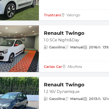
Trustcars
Valongo
Renault Twingo
1.0 SCe Night&Day
Gasolina
Manual
2016
139
Carias Car
Albufeira
Renault Twingo
1.2 16V Dynamique
Gasolina
Manual
2013
121