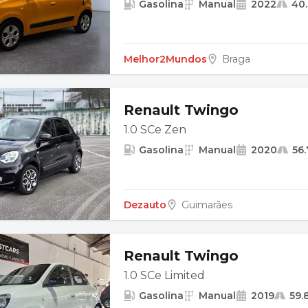
Gasolina
Manual
2022
40
Melhor2Mundos
Braga
Renault Twingo
1.0 SCe Zen
Gasolina
Manual
2020
56
Dezauto
Guimarães
Renault Twingo
1.0 SCe Limited
Gasolina
Manual
2019
59.