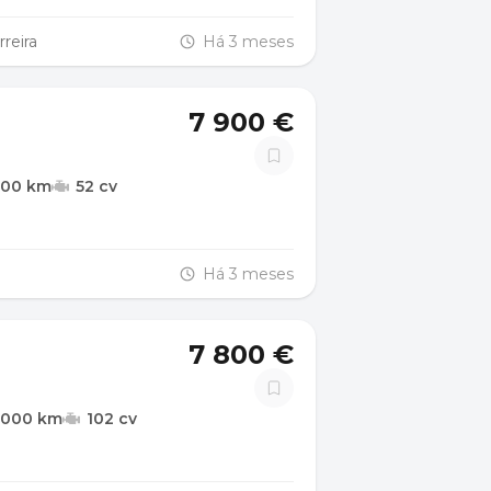
reira
Há 3 meses
7 900 €
500 km
52 cv
Há 3 meses
7 800 €
.000 km
102 cv