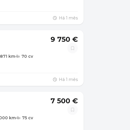
Há 1 mês
9 750 €
.871 km
70 cv
Há 1 mês
7 500 €
.000 km
75 cv