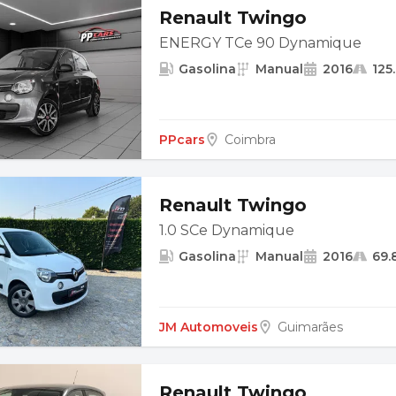
Renault Twingo
ENERGY TCe 90 Dynamique
Gasolina
Manual
2016
125
PPcars
Coimbra
Renault Twingo
1.0 SCe Dynamique
Gasolina
Manual
2016
69.
JM Automoveis
Guimarães
Renault Twingo