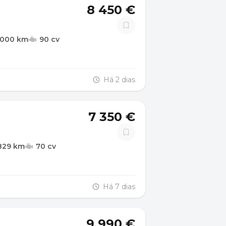
8 450 €
.000 km
90 cv
Há 2 dias
7 350 €
829 km
70 cv
Há 7 dias
9 990 €