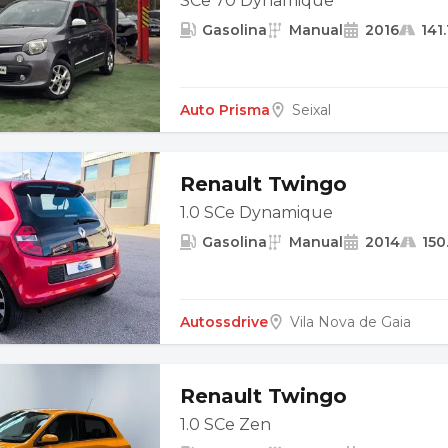
SCe 70 Dynamique
Gasolina
Manual
2016
141
Auto Prisma
Seixal
Renault Twingo
1.0 SCe Dynamique
Gasolina
Manual
2014
150
Autossdrive
Vila Nova de Gaia
Renault Twingo
1.0 SCe Zen