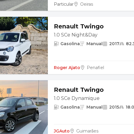
Particular
Oeiras
Renault Twingo
1.0 SCe Night&Day
Gasolina
Manual
2017
82.
Roger Ajato
Penafiel
Renault Twingo
1.0 SCe Dynamique
Gasolina
Manual
2015
18.
JGAuto
Guimarães