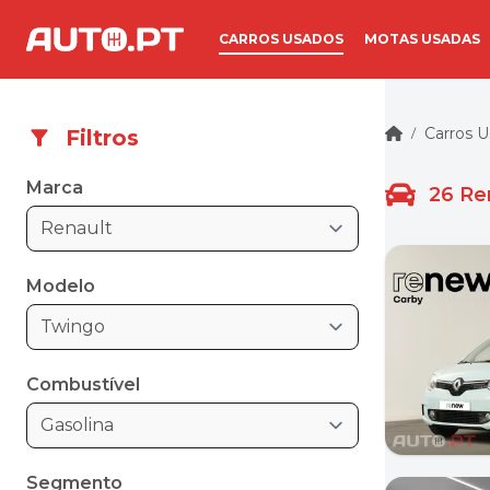
CARROS USADOS
MOTAS USADAS
Carros 
Filtros
/
Marca
26
Re
Renault
Modelo
Twingo
Combustível
Gasolina
Segmento