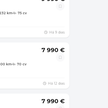
.232 km
75 cv
Há 9 dias
7 990 €
000 km
70 cv
Há 12 dias
7 990 €