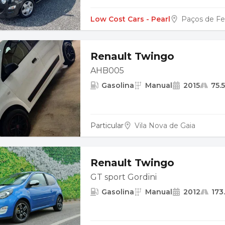
Low Cost Cars - Pearl
Paços de Fer
Renault Twingo
AHB005
Gasolina
Manual
2015
75.
Particular
Vila Nova de Gaia
Renault Twingo
GT sport Gordini
Gasolina
Manual
2012
173