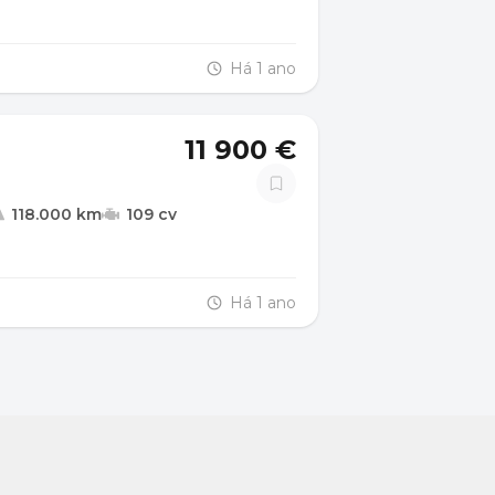
Há 1 ano
11 900 €
118.000 km
109 cv
Há 1 ano