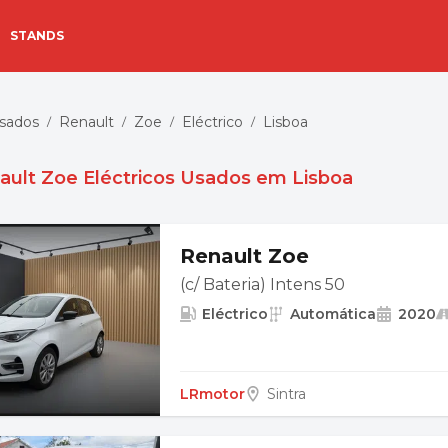
STANDS
Usados
Renault
Zoe
Eléctrico
Lisboa
/
/
/
/
ault Zoe Eléctricos Usados em Lisboa
Renault Zoe
(c/ Bateria) Intens 50
Eléctrico
Automática
2020
LRmotor
Sintra