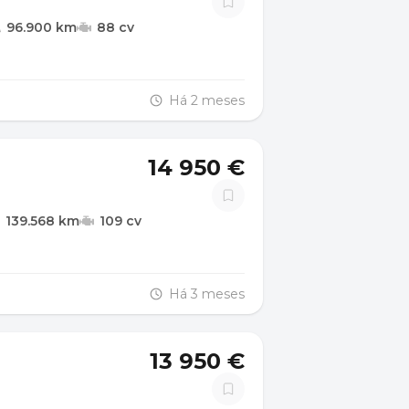
96.900 km
88 cv
Há 2 meses
14 950 €
139.568 km
109 cv
Há 3 meses
13 950 €