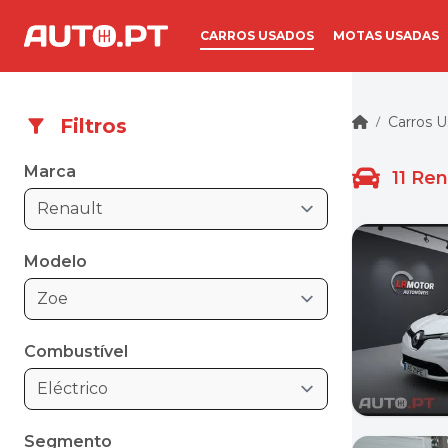
CARROS USADOS
MOTAS USADAS
Carros 
Filtros
/
Marca
11
Ren
Renault
Modelo
Zoe
Combustível
Eléctrico
Segmento