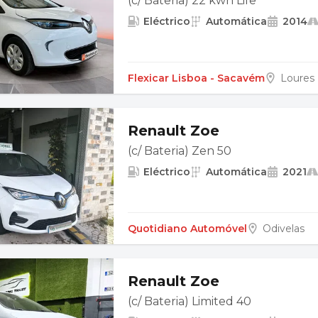
(c/ Bateria) 22 kwh Life
Eléctrico
Automática
2014
Flexicar Lisboa - Sacavém
Loures
Renault Zoe
(c/ Bateria) Zen 50
Eléctrico
Automática
2021
Quotidiano Automóvel
Odivelas
Renault Zoe
(c/ Bateria) Limited 40