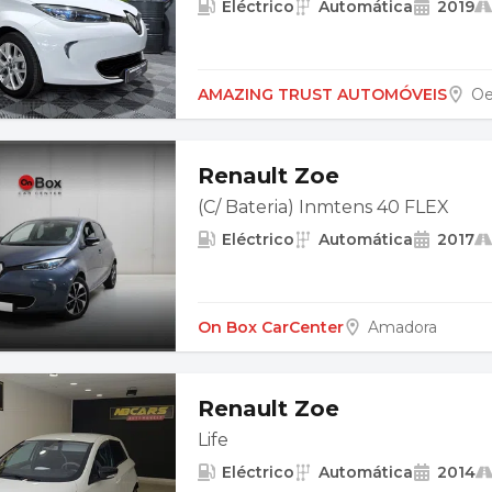
Eléctrico
Automática
2019
AMAZING TRUST AUTOMÓVEIS
Oe
Renault Zoe
(C/ Bateria) Inmtens 40 FLEX
Eléctrico
Automática
2017
On Box CarCenter
Amadora
Renault Zoe
Life
Eléctrico
Automática
2014