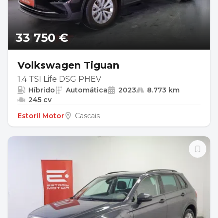
33 750 €
Volkswagen Tiguan
1.4 TSI Life DSG PHEV
Híbrido
Automática
2023
8.773 km
245 cv
Estoril Motor
Cascais