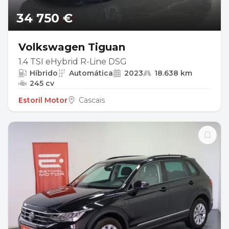
34 750 €
Volkswagen Tiguan
1.4 TSI eHybrid R-Line DSG
Híbrido
Automática
2023
18.638 km
245 cv
Estoril Motor
Cascais