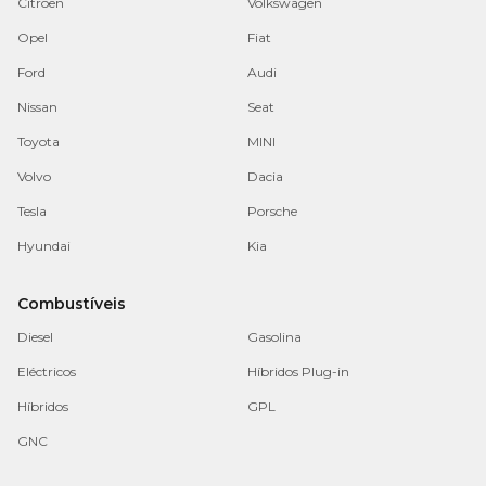
Citroen
Volkswagen
Opel
Fiat
Ford
Audi
Nissan
Seat
Toyota
MINI
Volvo
Dacia
Tesla
Porsche
Hyundai
Kia
Combustíveis
Diesel
Gasolina
Eléctricos
Híbridos Plug-in
Híbridos
GPL
GNC