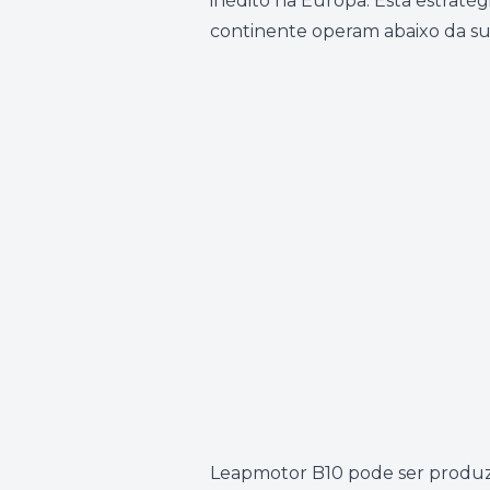
inédito na Europa. Esta estra
continente operam abaixo da su
Leapmotor B10 pode ser produ