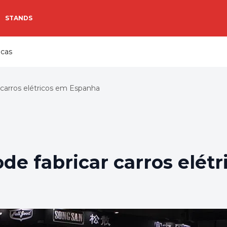
STANDS
icas
carros elétricos em Espanha
e fabricar carros elét