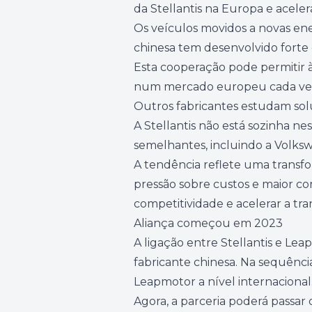
da Stellantis na Europa e acele
Os veículos movidos a novas ener
chinesa tem desenvolvido forte 
Esta cooperação pode permitir à 
num mercado europeu cada vez 
Outros fabricantes estudam so
A Stellantis não está sozinha n
semelhantes, incluindo a Volk
A tendência reflete uma transfo
pressão sobre custos e maior co
competitividade e acelerar a tran
Aliança começou em 2023
A ligação entre Stellantis e L
fabricante chinesa. Na sequênci
Leapmotor a nível internacional
Agora, a parceria poderá passar