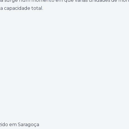
tégia surge num momento em que várias unidades de m
a capacidade total.
zido em Saragoça