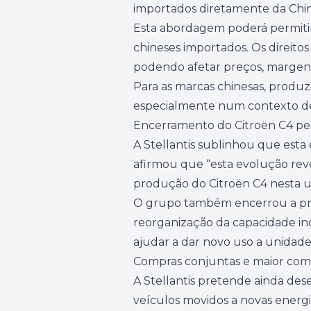
importados diretamente da Chin
Esta abordagem poderá permitir 
chineses importados. Os direit
podendo afetar preços, margens
Para as marcas chinesas, produ
especialmente num contexto de m
Encerramento do Citroën C4 pes
A Stellantis sublinhou que est
afirmou que “esta evolução rev
produção do Citroën C4 nesta u
O grupo também encerrou a pro
reorganização da capacidade ind
ajudar a dar novo uso a unidade
Compras conjuntas e maior comp
A Stellantis pretende ainda des
veículos movidos a novas energia