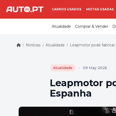
CARROS USADOS
MOTAS USADAS
Atualidade
Comprar & Vender
D
Notícias
Atualidade
Leapmotor pode fabricar 
/
/
/
Atualidade
•
09 May 2026
Leapmotor pod
Espanha